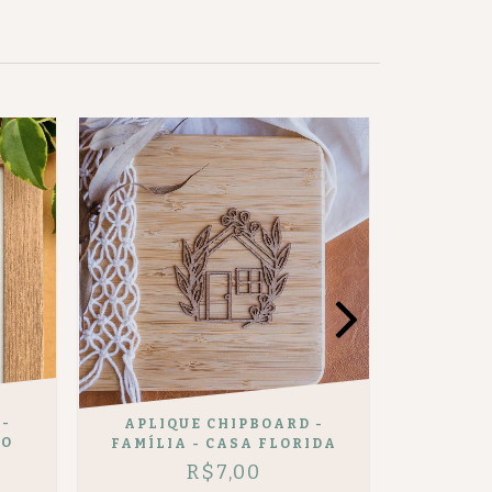
-
APLIQ
APLIQUE CHIPBOARD -
JO
VINTA
FAMÍLIA - CASA FLORIDA
R$7,00