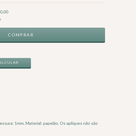
0,00
s
ALTERAR CEP
ALCULAR
ssura: 1mm. Material: papelão. Os apliques não são