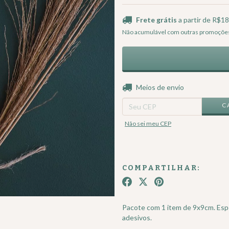
Frete grátis
a partir de
R$18
Não acumulável com outras promoçõe
Entregas para o CEP:
Meios de envio
C
Não sei meu CEP
COMPARTILHAR:
Pacote com 1 item de 9x9cm. Espe
adesivos.