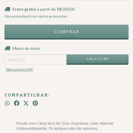
Frete grátis
a partir de
R$180,00
Não acumulável com outras promoções
ALTERAR CEP
Entregas para o CEP:
Meios de envio
CALCULAR
Não sei meu CEP
COMPARTILHAR:
Pacote com 2 itens de 6,5x7,5cm. Espessura: 1mm. Material:
chipboard/papelão. Os apliques não são adesivos.