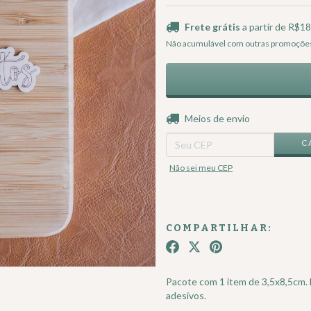
Frete grátis
a partir de
R$18
Não acumulável com outras promoçõe
Entregas para o CEP:
Meios de envio
C
Não sei meu CEP
COMPARTILHAR:
Pacote com 1 item de 3,5x8,5cm. 
adesivos.