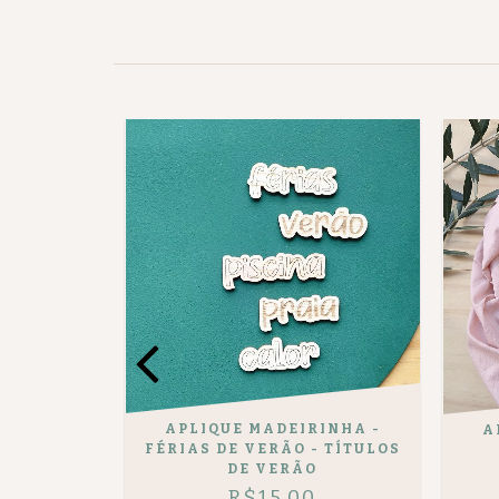
INHA -
APLIQUE MADEIRINHA -
A
- SOL E
FÉRIAS DE VERÃO - TÍTULOS
DE VERÃO
R$15,00