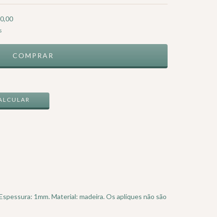
0,00
s
ALTERAR CEP
ALCULAR
Espessura: 1mm. Material: madeira. Os apliques não são