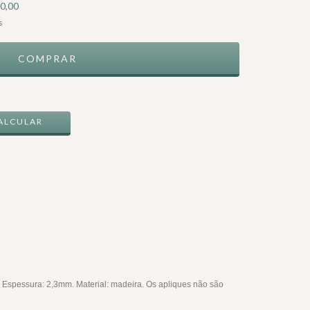
0,00
s
ALTERAR CEP
ALCULAR
 Espessura: 2,3mm. Material: madeira. Os apliques não são