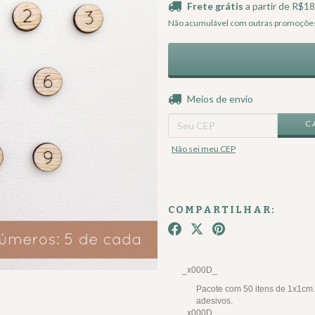
Frete grátis
a partir de
R$18
Não acumulável com outras promoçõe
Entregas para o CEP:
Meios de envio
C
Não sei meu CEP
COMPARTILHAR:
_x000D_
Pacote com 50 itens de 1x1cm.
adesivos.
_x000D_